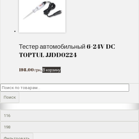
Тестер автомобильный 6-24V DC
TOPTUL JJDD0224
198.00
грн.
В корзину
И
с
к
Поиск
а
т
ь
:
Фильтровать